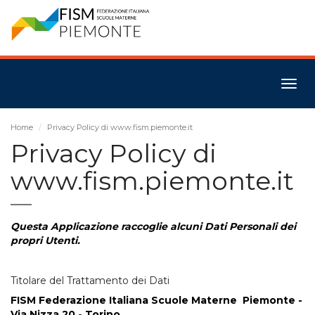
Togg
navig
Home
Privacy Policy di www.fism.piemonte.it
Privacy Policy di
www.fism.piemonte.it
Questa Applicazione raccoglie alcuni Dati Personali dei
propri Utenti.
Titolare del Trattamento dei Dati
FISM Federazione Italiana Scuole Materne Piemonte -
Via Nizza 20 - Torino