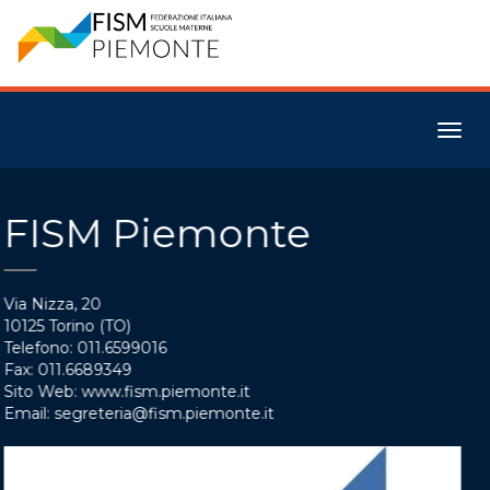
Togg
navig
FISM Alessandria
Via Nizza, 20
10125 Torino (TO)
Telefono: 011.6599016
Fax: 011.6689349
Sito Web: www.fism.alessandria.it
Email: segreteria@fism.alessandria.it
Vai al sito FISM Alessandria